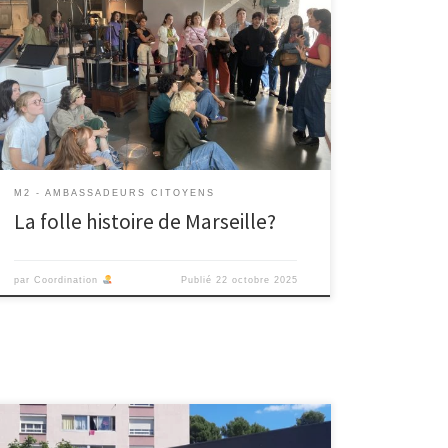
Vendredi 17 octobre, nous nous sommes retrouvés
pour la matiné à l’Agora du musée d’histoire de
Marseille pour une mise en relation du programme La
Folle histoire de Marseille avec les trois projets
tuteurés à AirBel, Les Bourely et Noailles. L’après midi
nous sommes partis à la découverte des médiations
[…]
M2 - AMBASSADEURS CITOYENS
La folle histoire de Marseille?
par
Coordination
Publié
22 octobre 2025