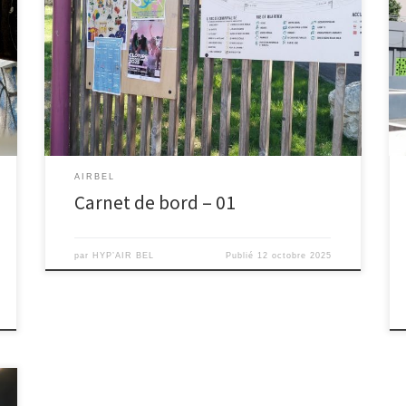
Le 20 septembre, sous un soleil rayonnant, nous avons
rencontré pour la première fois Air Bel, dans une
ambiance festive et chaleureuse, à l’occasion de sa
fête de quartier. Lors de cet événement, qui se
déroulait sur la place du marché, nous avons pu
rencontrer Sandra et Paula du Centre […]
AIRBEL
Carnet de bord – 01
par
HYP’AIR BEL
Publié
12 octobre 2025