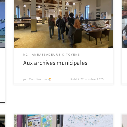
Lundi 22 octobre matin, nous avions rendez-vous aux
archives municipales de Marseille avec l’équipe des
archives et Paroles Vives pour parler archives et
archivage. Nous avons été accueilli par Olivier Muth,
directeur des archives municipales de Marseille, pour
une présentation des archives municipales, de leur
histoire et enjeux, ainsi que […]
M2 - AMBASSADEURS CITOYENS
Aux archives municipales
par
Coordination
Publié
22 octobre 2025