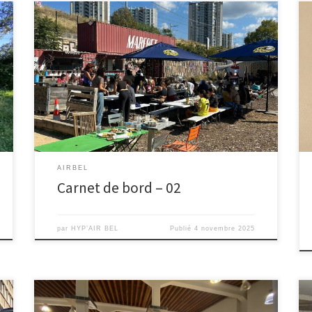
Pour la suite de notre projet, nous avons été convié à
participer à une réunion au sein du centre social le 15
octobre, se déroulant toutes les deux semaines. Ce
rendez-vous a pour but de laisser la place aux
habitant.e.s, pour parler de leurs projets et de leurs
envies. Le […]
AIRBEL
Carnet de bord – 02
par
HYP’AIR BEL
Publié
4 novembre 2025