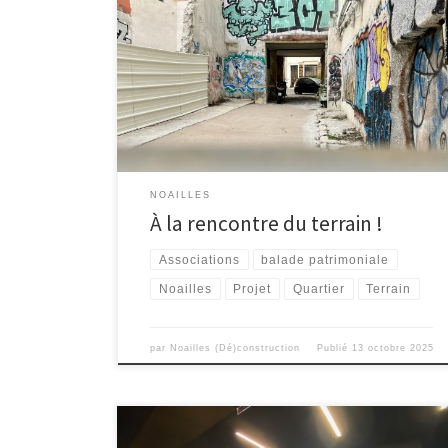
Le 24 septembre, nous avons rencontré à l’Oasis les
actrices des associations de Noailles avec lesquelles
nous allons collaborer sur notre projet : Isabelle, la
directrice de Destination Familles, et Olivia, de
BECAUSE U ART. Ensemble, nous avons échangé sur les
différentes formes que pourrait prendre cette
initiative. Comme de […]
NOAILLES
À la rencontre du terrain !
Associations
balade patrimoniale
Noailles
Projet
Quartier
Terrain
par
Noailles (Dé)construction
Publié
13 octobre 2025