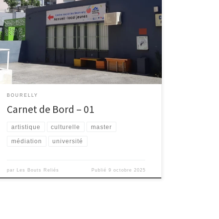
Le 24/09 nous avons rencontré les actrices du centre
social des Bourrély, Hanane Idihia, la directrice et
Nadia, la secrétaire. Nous avons aussi pu échanger
avec Mohamed Benbella, habitant du quartier depuis
les années 70 et Henry Julineau, membre de la
paroisse du quartier qui nous a fait visiter l’église […]
BOURELLY
Carnet de Bord – 01
artistique
culturelle
master
médiation
université
par
Les Bouts Reliés
Publié
9 octobre 2025