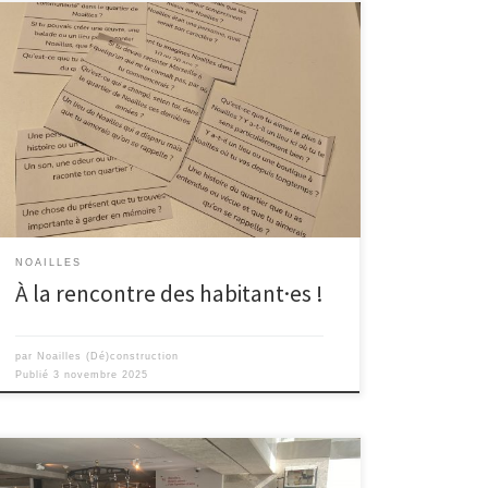
Le 22 octobre à l’OASIS, c’est le lancement du projet !
C’est officiel, nous avons rendez-vous avec Olivia de
Because U art, Isabelle de Destination Famille, un
groupe de quatre jeunes qui sont en lien avec le
centre social, et José et Christiane le couple mythique
de Noailles. On se […]
NOAILLES
À la rencontre des habitant·es !
par
Noailles (Dé)construction
Publié
3 novembre 2025