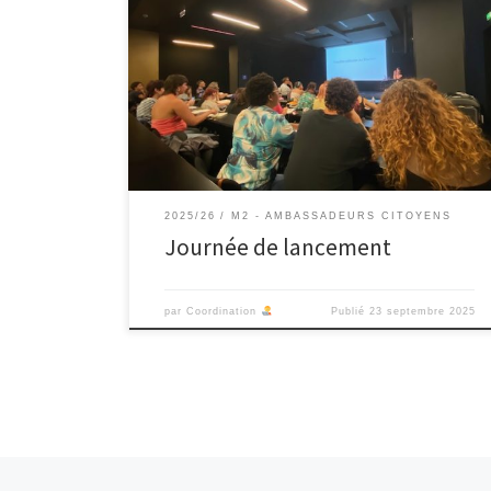
Mardi 23 septembre les étudiant·es du master
médiation culturelle des arts en année 2 à l’université
d’Aix-Marseille et du Diplôme de narration numérique
de l’École supérieur de design de Marseille ont été
accueillis au musée d’Histoire de Marseille avec
l’ensemble des partenaires des projet Ambassadeurs
citoyen et La Folle histoire […]
2025/26
M2 - AMBASSADEURS CITOYENS
Journée de lancement
par
Coordination
Publié
23 septembre 2025
Articles plus récents