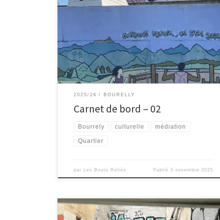
nous nous sommes davantage questionnées sur les
thématiques qui pourraient être intéressantes. Elles se
situent à la croisée de divers enjeux de quartier, à
savoir l’hospitalité et l’enfermement (mobilité
géographique, professionnelle, transports en
commun), les religions et les croyances (relations inter
religions, […]
2025/26
BOURELLY
Carnet de bord – 02
Bourrely
culturelle
médiation
Quartier
par
Les Bouts Reliés
Publié
3 novembre 2025