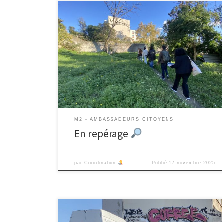
Lundi 17 novembre, les trois groupes sont partis en
balade de repérage à Noailles, Air Bel et Les Bourelly,
accompagnés d’enseignant·es en médiation
culturelle, des personnes des centres sociaux
partenaires et d’habitant·es. L’objectif était de tester
des parcours possibles pour la balade de restitution
de décembre ainsi que des hypothèses […]
M2 - AMBASSADEURS CITOYENS
En repérage
par
Coordination
Publié
17 novembre 2025
Suite aux derniers entretiens effectués sur le terrain,