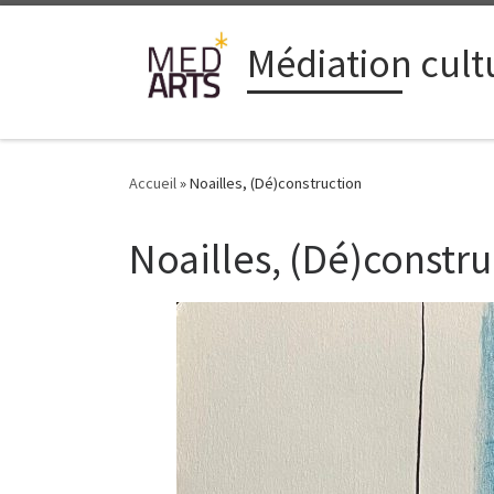
Passer au contenu
Médiation cultu
Accueil
»
Noailles, (Dé)construction
Noailles, (Dé)constr