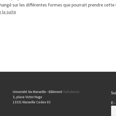
hangé sur les différentes formes que pourrait prendre cette
: À la rencontre du terrain !
e la suite
Université Aix-Marseille - Bâtiment
Turbulence
Su
3, place Victor Hugo
13331 Marseille Cedex 03
E-