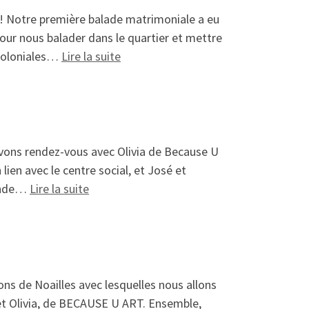
s ! Notre première balade matrimoniale a eu
pour nous balader dans le quartier et mettre
: La fin d’année avec Noailles (dé)c
écoloniales…
Lire la suite
s avons rendez-vous avec Olivia de Because U
lien avec le centre social, et José et
: À la rencontre des habitant·es !
rande…
Lire la suite
ons de Noailles avec lesquelles nous allons
s, et Olivia, de BECAUSE U ART. Ensemble,