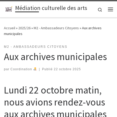
Médiation culturelle des arts
Passer au contenu
Search
Me
Accueil
»
2025/26
»
M2 - Ambassadeurs Citoyens
»
Aux archives
municipales
M2 - AMBASSADEURS CITOYENS
Aux archives municipales
par
Coordination
|
Publié
22 octobre 2025
Lundi 22 octobre matin,
nous avions rendez-vous
aux archives municipales