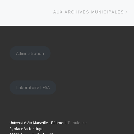
Ar
AUX ARCHIVES MUNICIPALES
Administration
Laboratoire LESA
Université Aix-Marseille - Bâtiment
Turbulence
3, place Victor Hugo