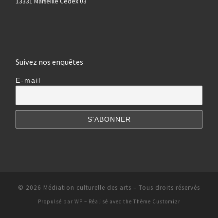
13331 Marseille Cedex 03
Suivez nos enquêtes
E-mail
© 2026
Médiation culturelle des arts
– Tous droits réservés
Propulsé par
WP
– Réalisé avec the
Thème Customizr