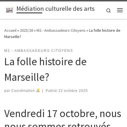
Médiation culturelle des arts
Passer au contenu
Search
Me
Accueil
»
2025/26
»
M2 - Ambassadeurs Citoyens
»
La folle histoire de
Marseille?
M2 - AMBASSADEURS CITOYENS
La folle histoire de
Marseille?
par
Coordination
|
Publié
22 octobre 2025
Vendredi 17 octobre, nous
nous sommes retrouvés