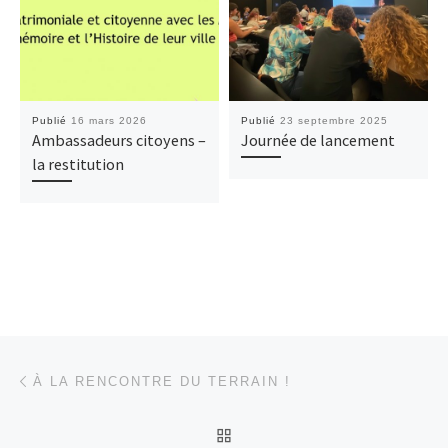
Publié
16 mars 2026
Publié
23 septembre 2025
Ambassadeurs citoyens –
Journée de lancement
la restitution
Parcourir les articles
Article précédent
À LA RENCONTRE DU TERRAIN !
RETOUR À LA LISTE DES