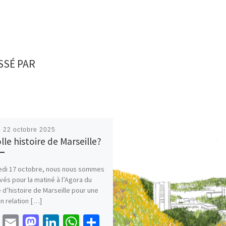
SSÉ PAR
é
22 octobre 2025
lle histoire de Marseille?
edi 17 octobre, nous nous sommes
vés pour la matiné à l’Agora du
d’histoire de Marseille pour une
n relation […]
Fa
E
M
Li
W
P