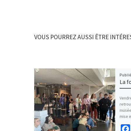
o
o
n
p
r
k
n
p
VOUS POURREZ AUSSI ÊTRE INTÉRE
Publi
La fo
Vendr
retrou
musée 
mise e