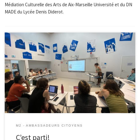
Médiation Culturelle des Arts de Aix-Marseille Université et du DN
MADE du Lycée Denis Diderot.
C’est parti pour les trois nouveaux projets de master en médiation
culturelle au croisement du droit au patrimoine, de l’éducation
populaire, de l’histoire publique et de la narration numérique.
Trois projets dans le cadre de La folle histoire de Marseille et les
Ambassadeurs citoyens avec Aix-Marseille Université, le Musée
d’Histoire […]
M2 - AMBASSADEURS CITOYENS
C’est parti!