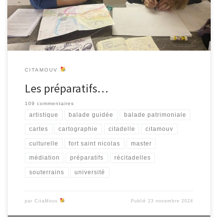
comprises, les récits […]
CITAMOUV
Les préparatifs…
109 commentaires
artistique
balade guidée
balade patrimoniale
cartes
cartographie
citadelle
citamouv
culturelle
fort saint nicolas
master
médiation
préparatifs
récitadelles
souterrains
université
par
CitaMouv
Publié
23 novembre 2024