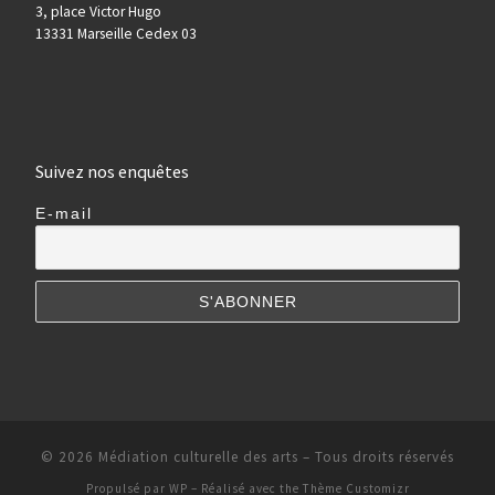
3, place Victor Hugo
13331 Marseille Cedex 03
Suivez nos enquêtes
E-mail
© 2026
Médiation culturelle des arts
– Tous droits réservés
Propulsé par
WP
– Réalisé avec the
Thème Customizr