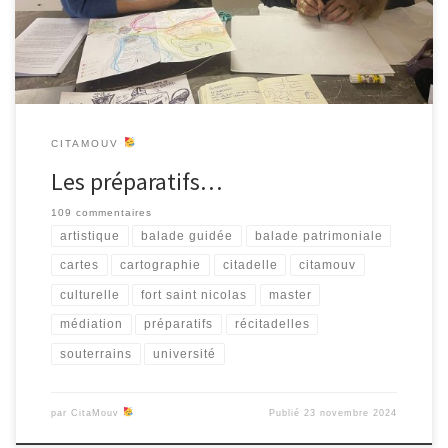
comprises, les récits […]
CITAMOUV
Les préparatifs…
109 commentaires
artistique
balade guidée
balade patrimoniale
cartes
cartographie
citadelle
citamouv
culturelle
fort saint nicolas
master
médiation
préparatifs
récitadelles
souterrains
université
par
CitaMouv
Publié
23 novembre 2024