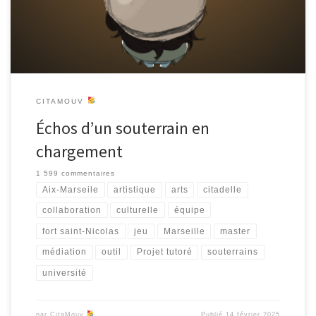
nos personnages et de nos narrations. A cela, […]
CITAMOUV
Échos d’un souterrain en
chargement
1 599 commentaires
Aix-Marseile
artistique
arts
citadelle
collaboration
culturelle
équipe
fort saint-Nicolas
jeu
Marseille
master
médiation
outil
Projet tutoré
souterrains
université
par
CitaMouv
Publié
14 février 2025