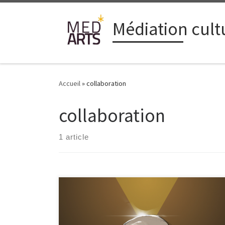
Passer au contenu
Médiation cultu
Accueil
»
collaboration
collaboration
1 article
Journal en cours de rédaction … L’outil numérique,
Journal d’un Sous-terrien, est en cours de création.