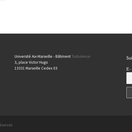
Université Aix-Marseille - Bâtiment
Turbulence
Su
3, place Victor Hugo
13331 Marseille Cedex 03
E-
éservés