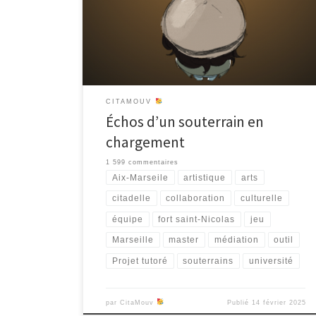
D’un côté, notre équipe des DNMAD avance sur les
design, la map et l’amélioration de l’arborescence du
jeu. De notre côté, nous finalisons les textes de nos
personnages et de nos narrations. A cela, […]
CITAMOUV
Échos d’un souterrain en
chargement
1 599 commentaires
Aix-Marseile
artistique
arts
citadelle
collaboration
culturelle
équipe
fort saint-Nicolas
jeu
Marseille
master
médiation
outil
Projet tutoré
souterrains
université
par
CitaMouv
Publié
14 février 2025