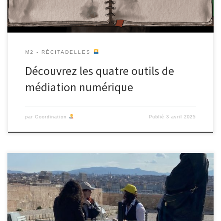
M2 - RÉCITADELLES
Découvrez les quatre outils de
médiation numérique
par
Coordination
Publié
3 avril 2025
Pour leur oral de fin d’année, les quatre groupes Crazytadelle,
Sistadelle, Jyetaispas et CitaMouv ont restitué en balade leur
travail d’enquête et de conception d’outils de médiation