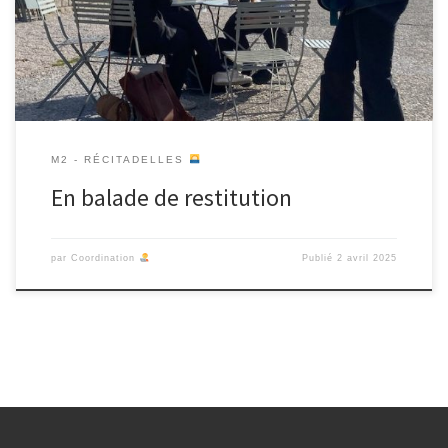
numérique à une centaine de participant·es avec des
enseignant·es de l’Université d’Aix Marseille et du DNMADE, des
salarié·es de La Citadelle, de BAO […]
M2 - RÉCITADELLES
En balade de restitution
par
Coordination
Publié
2 avril 2025