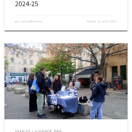
2024-25
par
LouiseBarriere
Publié
12 avril 2025
Le mercredi 9 novembre, le groupe « Mai en bulles », composé
d’Élise, Loeïza, Alice et Luna, s’est réuni sur la place Caffo afin de
présenter aux passant·es et habitant·es du quartier leurs actions et
outils de médiation conçus tout au long de l’année autour de la BD
La Belle de mai, […]
2024/25
LICENCE PRO