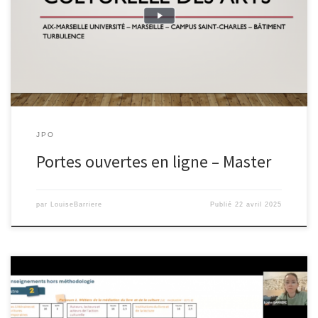
JPO
Portes ouvertes en ligne – Master
par
LouiseBarriere
Publié
22 avril 2025