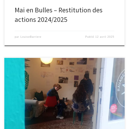
Mai en Bulles – Restitution des
actions 2024/2025
par
LouiseBarriere
Publié
12 avril 2025
Le groupe de licence professionnelle « Plaine Rebelle »,
composé de Liam, Vincent, Elga et Rachel, proposait jeudi 3 avril
un vernissage en collaboration avec Ravages au 1 Rue des Trois
Mages, le 3 avril. Cet évènement festif marquait la fin de leur
projet tuteuré de territoire. Il s’est déroulé de 18h […]