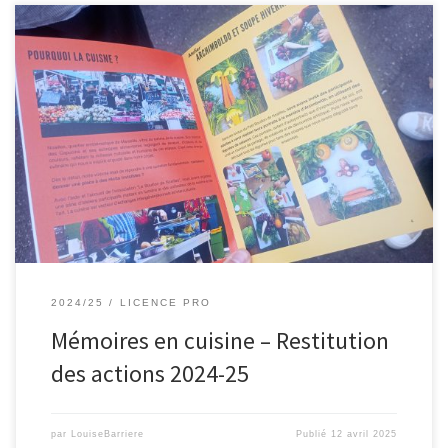
Après Longchamp, direction le bar-épicerie-restaurant El Barrio,
situé à Noailles, où nous avions rendez-vous ce vendredi dès 18h,
avec Anaïs, Marine, Héloïse et Tiffany, étudiantes en licence
professionnelle. Après un semestre consacré à réaliser des ateliers
autour de la cuisine, inspirés de l’œuvre d’Arcimboldo, les
étudiantes nous présentaient une exposition […]
2024/25
LICENCE PRO
Mémoires en cuisine – Restitution
des actions 2024-25
par
LouiseBarriere
Publié
12 avril 2025