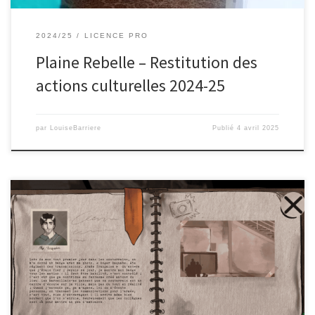
2024/25
LICENCE PRO
Plaine Rebelle – Restitution des
actions culturelles 2024-25
par
LouiseBarriere
Publié
4 avril 2025
Découvrez les quatre outils de médiation numérique des récits
attachés à La Citadelle de Marseille à expérimenter et leur livret
de médiation à télécharger. Sistadelle : la sororité au Fort. Vous
rejoignez Hermine, Renarde et Furette, trois scouts, des
Jeannettes, à la Citadelle de Marseille. Durant la nuit, elles
disparaissent. […]