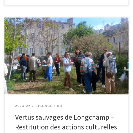
Le vendredi 9 avril après-midi, le groupe « Vertus sauvages de
Longchamp », composé de Julie, Nicolas, Artémis et Hortense,
étudiant·es en licence professionnelle, ont présenté
l’aboutissement de leur projet au Jardin des Héros. Les
participant·es et partenaires étaient invités à déguster différentes
tisanes, dans ce jardin collectif appartenant aux Petits Frères […]
2024/25
LICENCE PRO
Vertus sauvages de Longchamp –
Restitution des actions culturelles