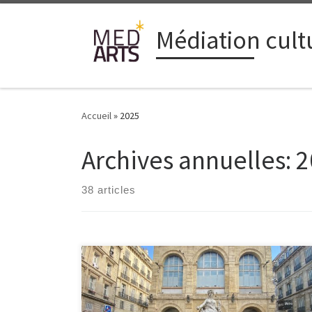
Passer au contenu
Médiation cultu
Accueil
»
2025
Archives annuelles:
2
38 articles
On a des nouvelles sur notre projet à vous partager
depuis la dernière fois ! Notre première balade