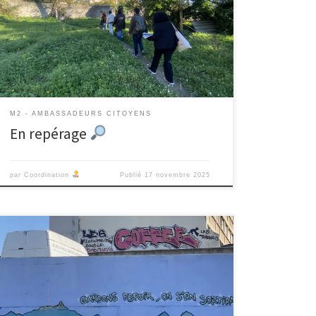
accompagnés d’enseignant·es en médiation
culturelle, des personnes des centres sociaux
partenaires et d’habitant·es. L’objectif était de tester
des parcours possibles pour la balade de restitution
de décembre ainsi que des hypothèses […]
M2 - AMBASSADEURS CITOYENS
En repérage
par
Coordination
Publié
17 novembre 2025
Suite aux derniers entretiens effectués sur le terrain,
nous nous sommes davantage questionnées sur les
thématiques qui pourraient être intéressantes. Elles se
situent à la croisée de divers enjeux de quartier, à
savoir l’hospitalité et l’enfermement (mobilité
géographique, professionnelle, transports en