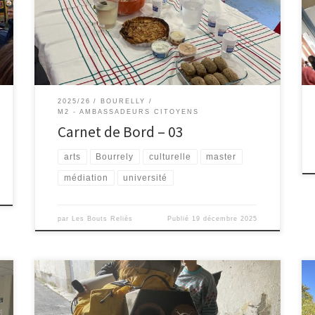
même pris soin d’archiver les travaux menés avec ses
élèves entre 1950 et 1960. Cette découverte a été
centrale pour la continuité de notre projet de balade
puisque […]
2025/26
BOURELLY
M2 - AMBASSADEURS CITOYENS
Carnet de Bord – 03
arts
Bourrely
culturelle
master
médiation
université
par
Les Bouts Reliés
Publié
19 décembre 2025
Dans le cadre des Journées de l’éducation populaire
organisées par la Ville de Marseille, les étudiants et