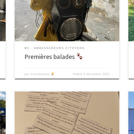
étudiantes du Master 2 de Médiation Culturelle des
Arts d’Aix-Marseille Université ont programmé trois
balades patrimoniales-matrimoniales de restitution de
leur travail d’enquête patrimoniale dans les quartiers
de Air Bel, les Bourrely et Noailles. […]
M2 - AMBASSADEURS CITOYENS
Premières balades
par
Coordination
Publié
8 décembre 2025
Le 22 octobre à l’OASIS, c’est le lancement du projet !
C’est officiel, nous avons rendez-vous avec Olivia de
Because U art, Isabelle de Destination Famille, un
groupe de quatre jeunes qui sont en lien avec le
centre social, et José et Christiane le couple mythique