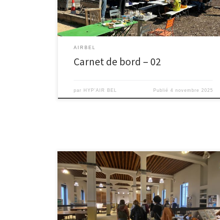
envies. Le […]
AIRBEL
Carnet de bord – 02
par
HYP’AIR BEL
Publié
4 novembre 2025
Lundi 22 octobre matin, nous avions rendez-vous aux
archives municipales de Marseille avec l’équipe des
archives et Paroles Vives pour parler archives et
archivage. Nous avons été accueilli par Olivier Muth,
directeur des archives municipales de Marseille, pour