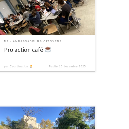
la forme d’un « Pro Action Café » a permis de travailler
en Intelligence Collective afin de permettre permet
aux groupes de projets – au stade de la
problématisation […]
M2 - AMBASSADEURS CITOYENS
Pro action café
par
Coordination
Publié
16 décembre 2025
Lundi 17 novembre, les trois groupes sont partis en
balade de repérage à Noailles, Air Bel et Les Bourelly,