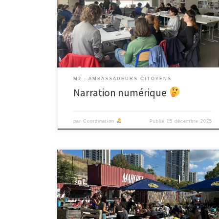
Lycée Diderot leurs collègues en médiation culturelle
pour des ateliers de co écriture de la note d’intention
en narration numérique. Ils ont été rejoints mardi 9 au
matin par le Musée d’histoire de […]
M2 - AMBASSADEURS CITOYENS
Narration numérique
par
Coordination
Publié
15 décembre 2025
Pour la suite de notre projet, nous avons été convié à
participer à une réunion au sein du centre social le 15
octobre, se déroulant toutes les deux semaines. Ce
rendez-vous a pour but de laisser la place aux
habitant.e.s, pour parler de leurs projets et de leurs