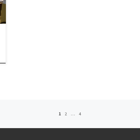
1
2
…
4