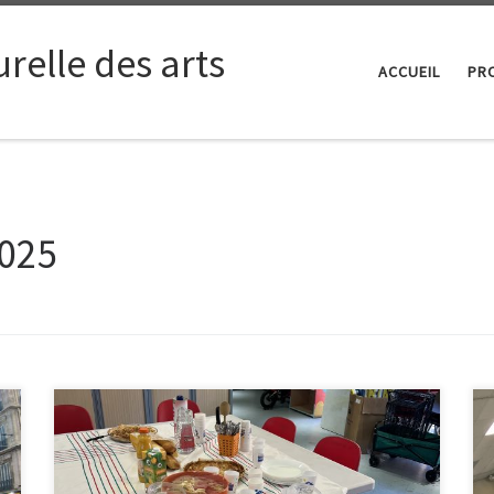
relle des arts
ACCUEIL
PRO
025
Le 07/11, nous nous sommes rendues aux archives
municipales de Marseille. Nous avons parcouru les
archives de l’enseignante Paulette Quarante qui a elle-