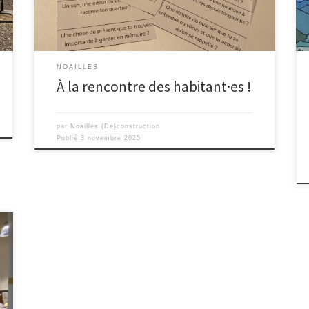
de Noailles. On se […]
NOAILLES
À la rencontre des habitant·es !
par
Noailles (Dé)construction
Publié
3 novembre 2025