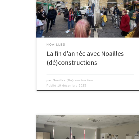
matrimoniale a eu lieu le jeudi 4 décembre dernier.
On s’est retrouvé au marché de capucins pour nous
balader dans le quartier et mettre en avant le
matrimoine du quartier au regard […]
NOAILLES
La fin d’année avec Noailles
(dé)constructions
par
Noailles (Dé)construction
Publié
19 décembre 2025
Les lundi 8 et mardi 9 décembre, les étudiant·es du
DNMADE en narration numérique ont accueillis au