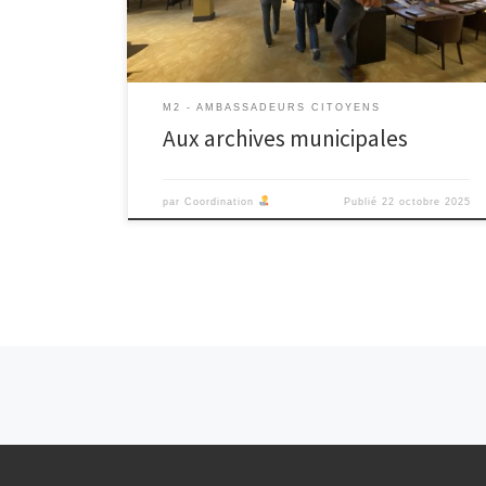
une présentation des archives municipales, de leur
histoire et enjeux, ainsi que […]
M2 - AMBASSADEURS CITOYENS
Aux archives municipales
par
Coordination
Publié
22 octobre 2025
Navigation dans les articles