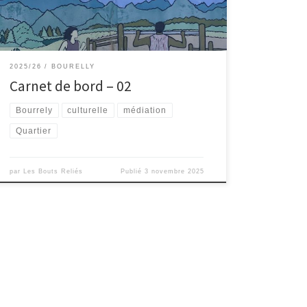
commun), les religions et les croyances (relations inter
religions, […]
2025/26
BOURELLY
Carnet de bord – 02
Bourrely
culturelle
médiation
Quartier
par
Les Bouts Reliés
Publié
3 novembre 2025