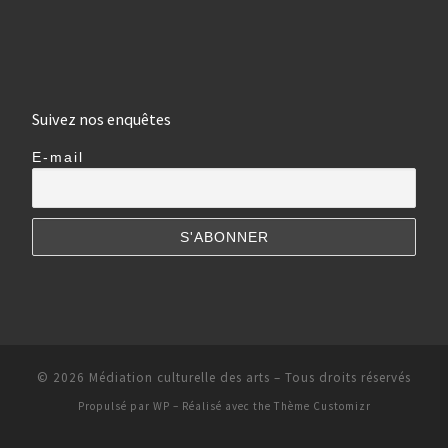
Suivez nos enquêtes
E-mail
© 2026
Médiation culturelle des arts
– Tous droits réservés
Propulsé par
WP
– Réalisé avec the
Thème Customizr