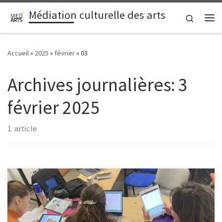
Médiation culturelle des arts
Passer au contenu
Search
Me
Accueil
»
2025
»
février
»
03
Archives journalières:
3
février 2025
1 article
Quelle est la place des femmes, des sous-terrains, de la résistance