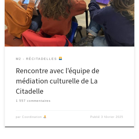
et des salarié·es en insertion à La Citadelle de Marseille? Quelle
est la place accordée à la diversité des récits, des personnes et
des lieux dans la communication de la Citadelle – site internet,
plaquette, réseaux sociaux, .. -, […]
M2 - RÉCITADELLES
Rencontre avec l’équipe de
médiation culturelle de La
Citadelle
1 557 commentaires
par
Coordination
Publié
3 février 2025