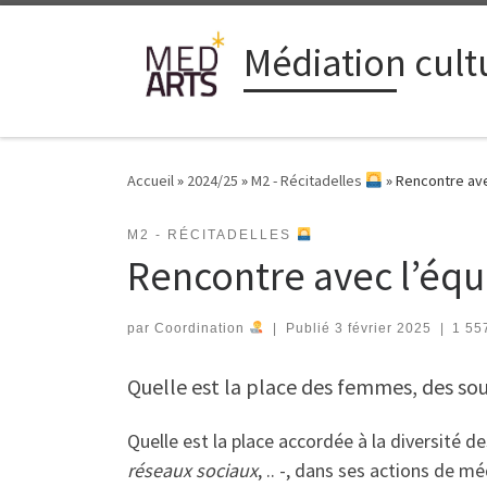
Passer au contenu
Médiation cultu
Accueil
»
2024/25
»
M2 - Récitadelles
»
Rencontre ave
M2 - RÉCITADELLES
Rencontre avec l’équ
par
Coordination
|
Publié
3 février 2025
|
1 55
Quelle est la place des femmes, des sous-
Quelle est la place accordée à la diversité d
réseaux sociaux
, .. -, dans ses actions de m