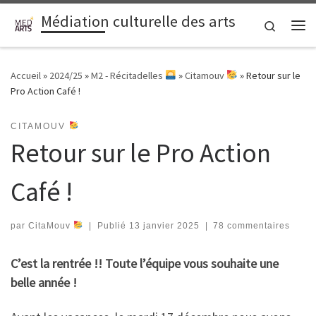
Médiation culturelle des arts
Passer au contenu
Search
Me
Accueil
»
2024/25
»
M2 - Récitadelles
»
Citamouv
»
Retour sur le
Pro Action Café !
CITAMOUV
Retour sur le Pro Action
Café !
par
CitaMouv
|
Publié
13 janvier 2025
|
78 commentaires
C’est la rentrée !! Toute l’équipe vous souhaite une
belle année !