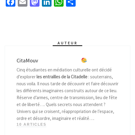
Fa
E
M
Li
W
P
ce
m
as
n
h
ar
b
ai
to
ke
at
ta
o
l
d
dI
sA
ge
o
o
n
p
r
AUTEUR
k
n
p
CitaMouv
Cinq étudiantes en médiation culturelle ont décidé
d’explorer
les entrailles de la Citadelle
: souterrains,
nous voila. Il nous tarde de découvrir et faire découvrir
les différents imaginaires construits autour de ce lieu.
Réserve d’armes, centre de transmission, lieu de fête
et de liberté…. Quels secrets nous attendent ?
Univers qui se croisent, réappropriation de l’espace,
ordre et désordre, imaginaire et réalité….
10 ARTICLES