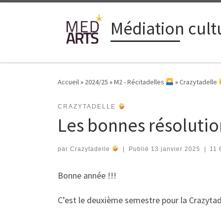
Passer au contenu
Médiation cultu
Accueil
»
2024/25
»
M2 - Récitadelles
»
Crazytadelle
CRAZYTADELLE
Les bonnes résolutions
par
Crazytadelle
|
Publié
13 janvier 2025
|
11 
Bonne année !!!
C’est le deuxième semestre pour la Crazytad