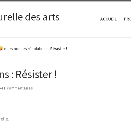
relle des arts
ACCUEIL
PRO
»
Les bonnes résolutions : Résister !
 : Résister !
641 commentaires
elle.