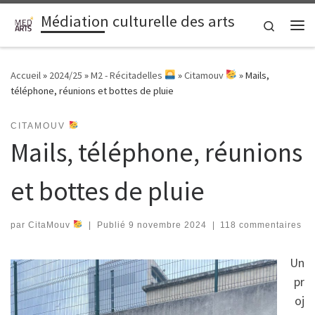
Médiation culturelle des arts
Passer au contenu
Search
Me
Accueil
»
2024/25
»
M2 - Récitadelles
»
Citamouv
»
Mails,
téléphone, réunions et bottes de pluie
CITAMOUV
Mails, téléphone, réunions
et bottes de pluie
par
CitaMouv
|
Publié
9 novembre 2024
|
118 commentaires
Un
pr
oj