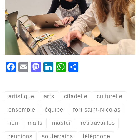
Fa
E
M
Li
W
P
ce
m
as
n
h
ar
b
ai
to
ke
at
ta
o
l
d
dI
sA
ge
artistique
arts
citadelle
culturelle
o
o
n
p
r
ensemble
équipe
fort saint-Nicolas
k
n
p
lien
mails
master
retrouvailles
réunions
souterrains
téléphone