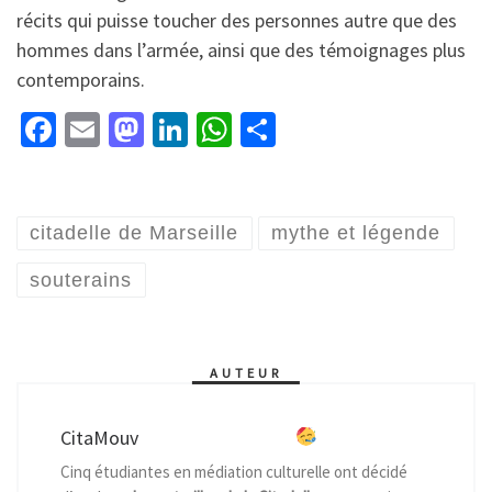
récits qui puisse toucher des personnes autre que des
hommes dans l’armée, ainsi que des témoignages plus
contemporains.
Fa
E
M
Li
W
P
ce
m
as
n
h
ar
b
ai
to
ke
at
ta
o
l
d
dI
sA
ge
citadelle de Marseille
mythe et légende
o
o
n
p
r
souterains
k
n
p
AUTEUR
CitaMouv
Cinq étudiantes en médiation culturelle ont décidé