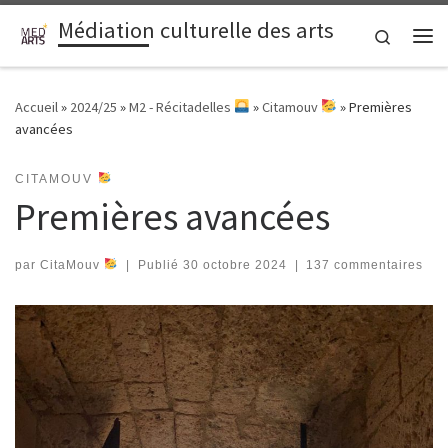
Médiation culturelle des arts
Passer au contenu
Search
Me
Accueil
»
2024/25
»
M2 - Récitadelles
»
Citamouv
»
Premières
avancées
CITAMOUV
Premières avancées
par
CitaMouv
|
Publié
30 octobre 2024
|
137 commentaires