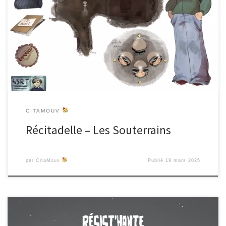
Les Sousterrains est un jeu Role Playing Game qui permet de
découvrir l’histoire des souterrains de la Citadelle en explorant et
en interagissant avec les lieux et les objets qui s’y trouvent. Les
objets révèleront les voix du passé, des histoires entre réalité et
fantasme ! Le livret de médiation
CITAMOUV
Récitadelle – Les Souterrains
par
CitaMouv
Publié
19 mars 2025