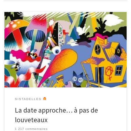
Notre balade matrimoniale de la Citadelle est prévue le lundi 31
mars à 13h ! Nous avons enfin une date fixée, et maintenant, il faut
s’y préparer avec grande attention. Nous y restituerons l’état de
nos recherches de terrains, ainsi que des réflexions et analyses
que nous avons tirées de […]
SISTADELLES
La date approche… à pas de
louveteaux
1 217 commentaires