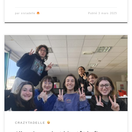
par
sistadelle
Publié
3 mars 2025
Dans un mois, notre lutte pour définir le terme Résistance
s’envolera pour tracasser d’autres fantômes. La chasse au
fantômes se poursuivra pour rendre visible les luttes rendues
invisibles. Retrouvez-nous pour une dernière rencontre le 2 avril à
13h30 au Square Bertie Albrecht ! On vous réserve une balade…
RESIST’HANTE ! On […]
CRAZYTADELLE