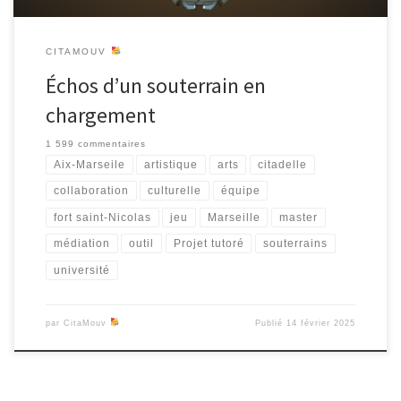
CITAMOUV
Échos d’un souterrain en
chargement
1 599 commentaires
Aix-Marseile
artistique
arts
citadelle
collaboration
culturelle
équipe
fort saint-Nicolas
jeu
Marseille
master
médiation
outil
Projet tutoré
souterrains
université
par
CitaMouv
Publié
14 février 2025