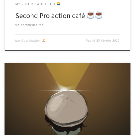
M2 - RÉCITADELLES
Second Pro action café
96 commentaires
par
Coordination
Publié
25 février 2025
Journal en cours de rédaction … L’outil numérique, Journal d’un
Sous-terrien, est en cours de création. D’un côté, notre équipe
des DNMAD avance sur les design, la map et l’amélioration de
l’arborescence du jeu. De notre côté, nous finalisons les textes de
nos personnages et de nos narrations. A cela, […]