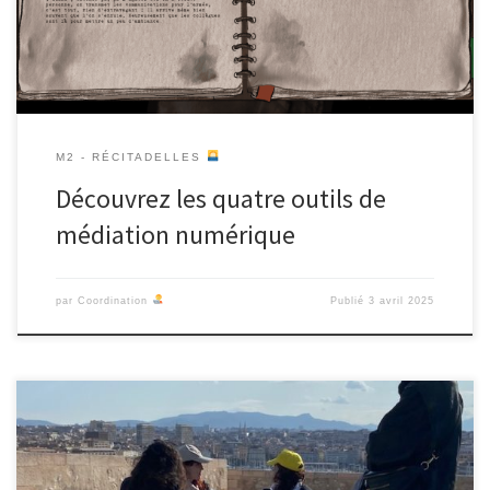
Jeannettes, à la Citadelle de Marseille. Durant la nuit, elles
disparaissent. […]
M2 - RÉCITADELLES
Découvrez les quatre outils de
médiation numérique
par
Coordination
Publié
3 avril 2025
Pour leur oral de fin d’année, les quatre groupes Crazytadelle,
Sistadelle, Jyetaispas et CitaMouv ont restitué en balade leur