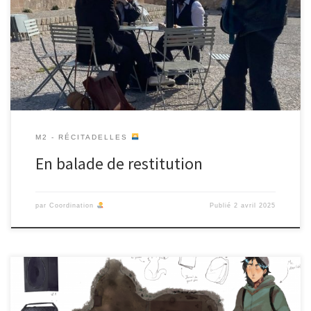
travail d’enquête et de conception d’outils de médiation
numérique à une centaine de participant·es avec des
enseignant·es de l’Université d’Aix Marseille et du DNMADE, des
salarié·es de La Citadelle, de BAO […]
M2 - RÉCITADELLES
En balade de restitution
par
Coordination
Publié
2 avril 2025