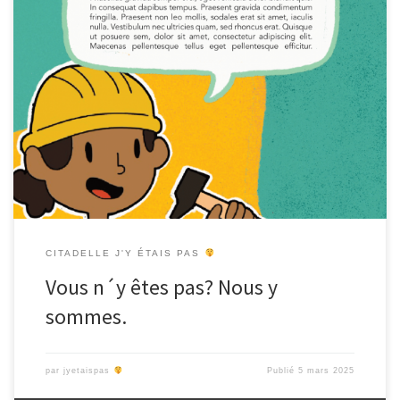
Où en sommes-nous ? Nous arrivons à échéance du projet. L´outil
numérique proposé est en phase finale de programmation, le
livret d´accompagnement est en phase de mise en page et nous
travaillons à notre dernière danse: la balade de restitution le
mercredi 2 avril à 9h. Il nous a été […]
CITADELLE J'Y ÉTAIS PAS
Vous n´y êtes pas? Nous y
sommes.
par
jyetaispas
Publié
5 mars 2025