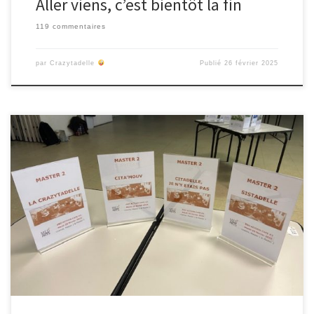
Aller viens, c’est bientôt la fin
119 commentaires
par
Crazytadelle
Publié
26 février 2025
Dans le cadre de la méthodologie de projet, l’ensemble des
étudiant·es du secteur de Médiation Culturelle des Arts – Master et
Licence Pro – se sont réunis avec les étudiant·es du DNMADE en
médiation numérique, l’équipe enseignante et des partenaires
pour un temps d’intelligence collective « Pro Action Café
».
Nous […]