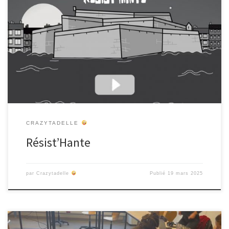
Resist’Hante : Un outil pédagogique immersif pour explorer les
multiples visages de la résistance. Conçu pour les enseignants et
les élèves de collège, Resist’Hante propose une expérience
interactive et sensorielle au cœur de la Citadelle et de la ville de
Marseille. Munis d’une lampe torche, les participant·es partent à la
[…]
CRAZYTADELLE
Résist’Hante
par
Crazytadelle
Publié
19 mars 2025