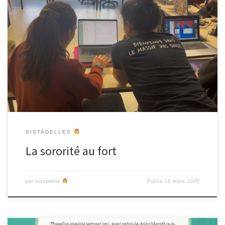
La date de notre balade approche, notez-la bien, le 31 mars !
Aujourd’hui, nous avançons un peu plus sur le sujet du jeu vidéo
avec le sound design. Le livret d’accompagnement est bientôt
terminé. Des références ont été ajoutées pour approfondir le
contenu du livret, notamment Resisters et Yoga Shalala […]
SISTADELLES
La sororité au fort
par
sistadelle
Publié
10 mars 2025