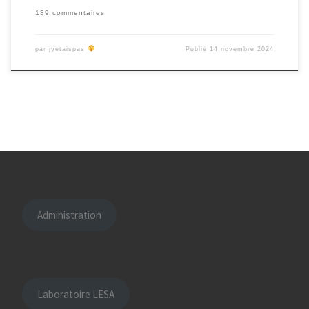
139 commentaires
par
jyetaispas
Publié
14 novembre 2024
Administration
Laboratoire LESA