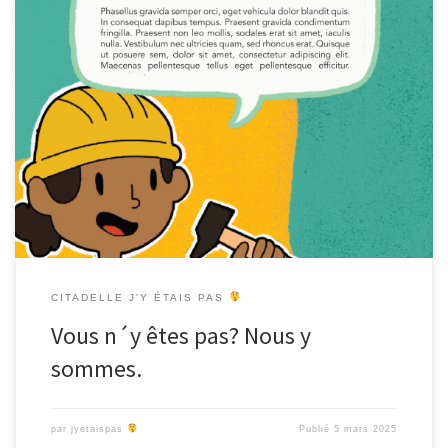
Où en sommes-nous ? Nous arrivons à échéance du projet. L´outil
numérique proposé est en phase finale de programmation, le
livret d´accompagnement est en phase de mise en page et nous
travaillons à notre dernière danse: la balade de restitution le
mercredi 2 avril à 9h. Il nous a été […]
CITADELLE J'Y ÉTAIS PAS
Vous n´y êtes pas? Nous y
sommes.
par
jyetaispas
Publié
5 mars 2025