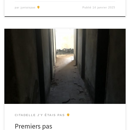
par
jyetaispas
Publié
14 janvier 2025
Notre travail collectif dans le cadre du projet Récitadelle a
consisté en : Une découverte du site de la Citadelle par la
participation active de plusieurs membres de l’équipe à une
journée en immersion sur le chantier de restauration du site
auprès des ouvriers porteurs de mémoire. Cette première journée
a été […]
CITADELLE J'Y ÉTAIS PAS
Premiers pas