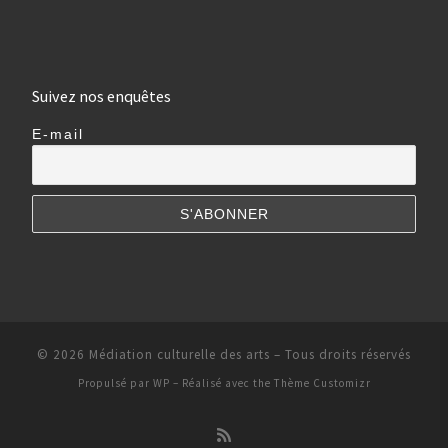
Suivez nos enquêtes
E-mail
© 2026
Médiation culturelle des arts
– Tous droits réservés
Propulsé par
WP
– Réalisé avec the
Thème Customizr