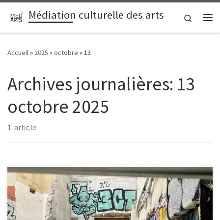
Médiation culturelle des arts
Passer au contenu
Search
Me
Accueil
»
2025
»
octobre
»
13
Archives journalières:
13
octobre 2025
1 article
Le 24 septembre, nous avons rencontré à l’Oasis les actrices des
associations de Noailles avec lesquelles nous allons collaborer sur