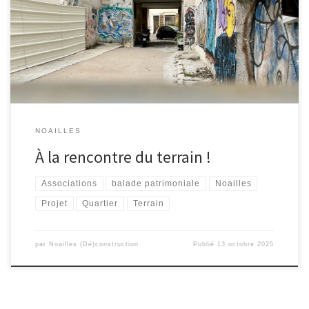
notre projet : Isabelle, la directrice de Destination Familles, et
Olivia, de BECAUSE U ART. Ensemble, nous avons échangé sur les
différentes formes que pourrait prendre cette initiative. Comme
de […]
NOAILLES
À la rencontre du terrain !
Associations
balade patrimoniale
Noailles
Projet
Quartier
Terrain
par
Noailles (Dé)construction
Publié
13 octobre 2025