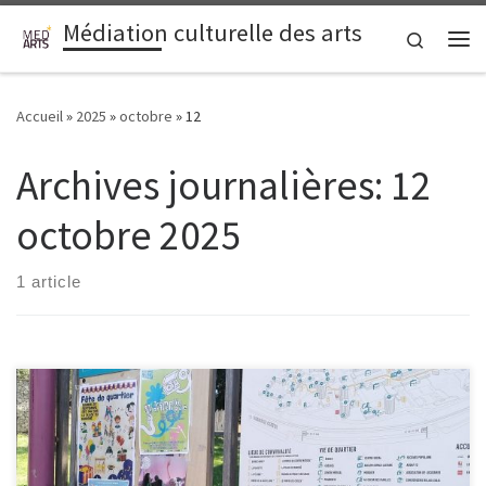
Médiation culturelle des arts
Passer au contenu
Search
Me
Accueil
»
2025
»
octobre
»
12
Archives journalières:
12
octobre 2025
1 article
Le 20 septembre, sous un soleil rayonnant, nous avons rencontré