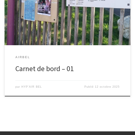
pour la première fois Air Bel, dans une ambiance festive et
chaleureuse, à l’occasion de sa fête de quartier. Lors de cet
événement, qui se déroulait sur la place du marché, nous avons
pu rencontrer Sandra et Paula du Centre […]
AIRBEL
Carnet de bord – 01
par
HYP’AIR BEL
Publié
12 octobre 2025