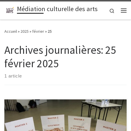
Médiation culturelle des arts
Passer au contenu
Search
Me
Accueil
»
2025
»
février
»
25
Archives journalières:
25
février 2025
1 article
Dans le cadre de la méthodologie de projet, l’ensemble des
étudiant·es du secteur de Médiation Culturelle des Arts – Master et