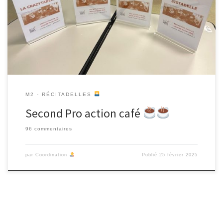
Licence Pro – se sont réunis avec les étudiant·es du DNMADE en
médiation numérique, l’équipe enseignante et des partenaires
pour un temps d’intelligence collective « Pro Action Café
».
Nous […]
M2 - RÉCITADELLES
Second Pro action café
96 commentaires
par
Coordination
Publié
25 février 2025