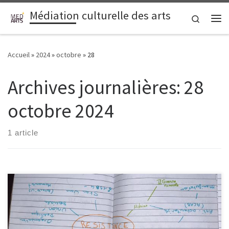
Médiation culturelle des arts
Passer au contenu
Search
Me
Accueil
»
2024
»
octobre
»
28
Archives journalières:
28
octobre 2024
1 article
Nous sommes le 27 octobre 2024 pour un rendez-vous
Crazytadelle au bar du Pharo. L’objectif était de réaliser une carte