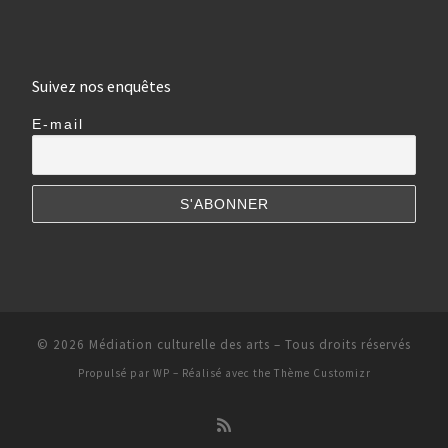
Suivez nos enquêtes
E-mail
© 2026
Médiation culturelle des arts
– Tous droits réservés
Propulsé par
WP
– Réalisé avec the
Thème Customizr