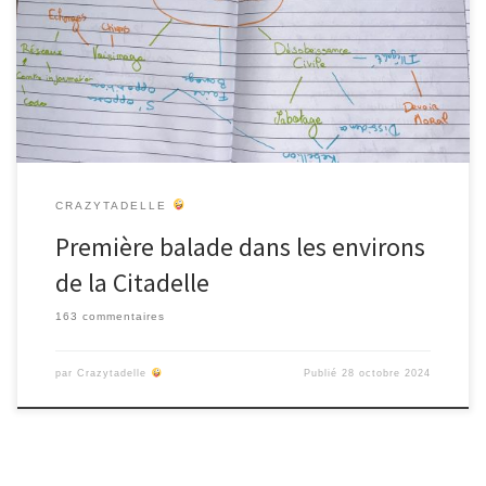
mentale autour du vaste terme : « résistance » et de réaliser une
balade dans les quartiers avoisinants la Citadelle. Résistadelle ? Le
mot « résistance » est polysémique. Le premier sens que nous
avons extrait […]
CRAZYTADELLE
Première balade dans les environs
de la Citadelle
163 commentaires
par
Crazytadelle
Publié
28 octobre 2024