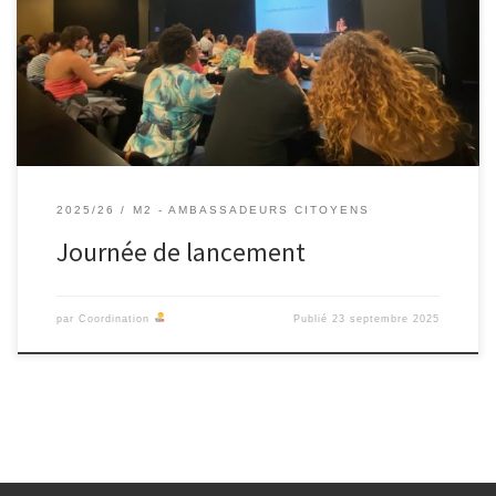
narration numérique de l’École supérieur de design de Marseille
ont été accueillis au musée d’Histoire de Marseille avec
l’ensemble des partenaires des projet Ambassadeurs citoyen et La
Folle histoire […]
2025/26
M2 - AMBASSADEURS CITOYENS
Journée de lancement
par
Coordination
Publié
23 septembre 2025