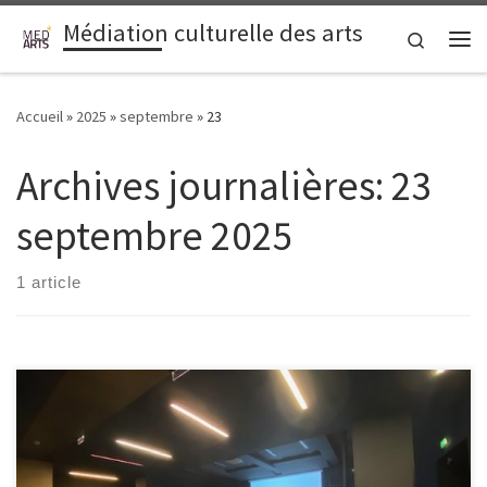
Médiation culturelle des arts
Passer au contenu
Search
Me
Accueil
»
2025
»
septembre
»
23
Archives journalières:
23
septembre 2025
1 article
Mardi 23 septembre les étudiant·es du master médiation culturelle
des arts en année 2 à l’université d’Aix-Marseille et du Diplôme de