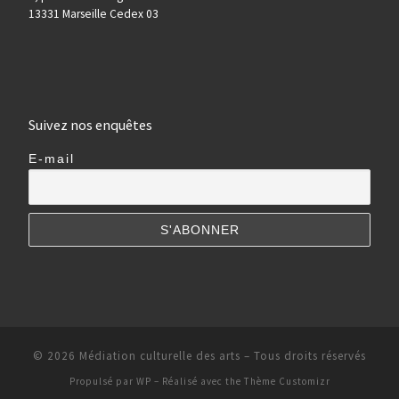
13331 Marseille Cedex 03
Suivez nos enquêtes
E-mail
© 2026
Médiation culturelle des arts
– Tous droits réservés
Propulsé par
WP
– Réalisé avec the
Thème Customizr