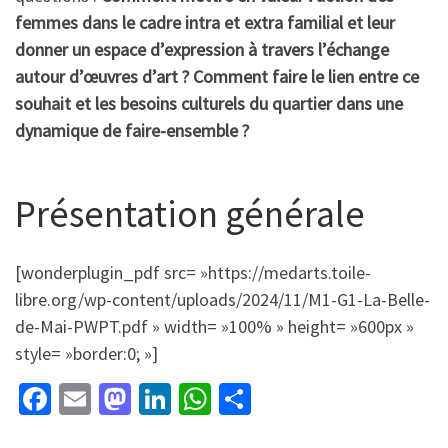
femmes dans le cadre intra et extra familial et leur
donner un espace d’expression à travers l’échange
autour d’œuvres d’art ? Comment faire le lien entre ce
souhait et les besoins culturels du quartier dans une
dynamique de faire-ensemble ?
Présentation générale
[wonderplugin_pdf src= »https://medarts.toile-
libre.org/wp-content/uploads/2024/11/M1-G1-La-Belle-
de-Mai-PWPT.pdf » width= »100% » height= »600px »
style= »border:0; »]
Fa
E
M
Li
W
P
ce
m
as
n
h
ar